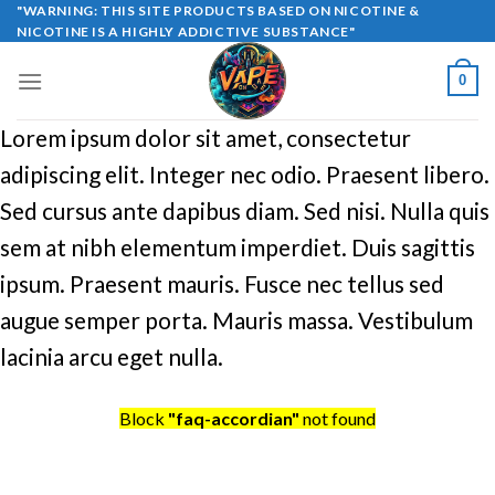
Skip
"WARNING: THIS SITE PRODUCTS BASED ON NICOTINE &
NICOTINE IS A HIGHLY ADDICTIVE SUBSTANCE"
to
content
0
Lorem ipsum dolor sit amet, consectetur
adipiscing elit. Integer nec odio. Praesent libero.
Sed cursus ante dapibus diam. Sed nisi. Nulla quis
sem at nibh elementum imperdiet. Duis sagittis
ipsum. Praesent mauris. Fusce nec tellus sed
augue semper porta. Mauris massa. Vestibulum
lacinia arcu eget nulla.
Block
"faq-accordian"
not found